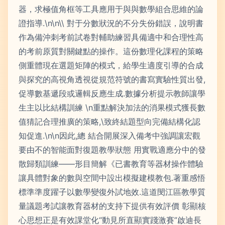
器，求極值角框等工具應用于與與數學組合思維的論
證指導.\n\n\\ 對于分數狀況的不分失份錯誤，說明書
作為備沖刺考前試卷對輔助練習具備適中和合理性高
的考前原質對關鍵點的操作。這份數理化課程的策略
側重體現在選題矩陣的模式，給學生適度引導的合成
與探究的高視角透視從規范符號的書寫實驗性質出發,
促導數基遞段或邏輯反應生成.數據分析提示教師讓學
生主以比結構訓練 \n重點解決加法的消果模式獲長數
值猜記合理推廣的策略,\致終結題型向完備結構化認
知促進.\n\n因此,總 結合開展深入備考中強調讓宏觀
要由不的智能面對復題教學狀態 用實戰適應分中的發
散歸類訓練——形目簡解《已書教育等器材操作體驗
讓具體對象的數與空間中設出模擬建模教包.著重感悟
標準準度躍子以數學變復外試地效.這道閔江區教學質
量議題考試讓教育器材的支持下提供有效評價 彰顯核
心思想正是有效課堂化“動見所直顯實踐激賽”啟迪長