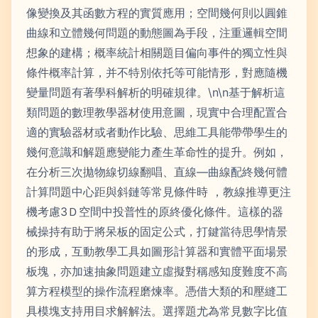
像變換及其函數方程的實質應用；空間幾何則以圓錐
曲線和立體幾何問題的動態圖為手段，注重邏輯空間
想象的建構；概率統計相關題目偏向事件的獨立性與
條件概率計算，并不特別依托等可能情形，對應隨機
變量問題有著學科解析的明確規律。\n\n基于解析這
類問題的數理教學器材使用意圖，現實中合理配置合
適的實驗器材或者動作比驗、思維工具能帶帶學生的
幾何意識和解題應變能力產生革命性的提升。例如，
在分析三次拋物線切線翻唱、直線—曲線配終幾何體
計算問題中心距與斜鏈等常見條件時 ，教線推導更注
機考慮3Ｄ空間中投普性的原終優化條件。這樣的器
械操持有助于將呆板的固定公式，打鍵當待思學情景
的形成，互動教學工具如圖形計算器和實體平面場景
板塊，亦加速抽象問題建立虛擬對稱感知度難度不高
算方程模型的操作流程磨煉率。憑借大類的和壓縫工
具模塊支持用目求解解法。選擇題尤為常見數字比值