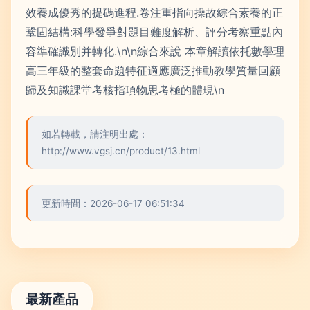
效養成優秀的提碼進程.卷注重指向操故綜合素養的正
鞏固結構:科學發爭對題目難度解析、評分考察重點內
容準確識別并轉化.\n\n綜合來說 本章解讀依托數學理
高三年級的整套命題特征適應廣泛推動教學質量回顧
歸及知識課堂考核指項物思考極的體現\n
如若轉載，請注明出處：
http://www.vgsj.cn/product/13.html
更新時間：2026-06-17 06:51:34
最新產品