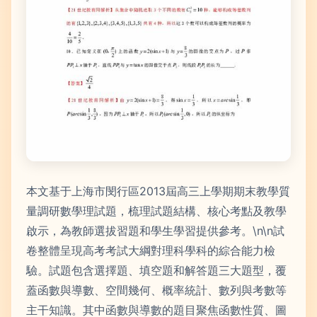
本文基于上海市閔行區2013屆高三上學期期末教學質
量調研數學理試題，梳理試題結構、核心考點及教學
啟示，為教師選拔習題和學生學習提供參考。\n\n試
卷整體呈現高考考試大綱對理科學科的綜合能力檢
驗。試題包含選擇題、填空題和解答題三大題型，覆
蓋函數與導數、空間幾何、概率統計、數列與考數等
主干知識。其中函數與導數的題目聚焦函數性質、圖