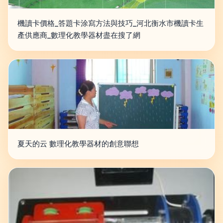
機讀卡價格_答題卡涂寫方法與技巧_河北衡水市機讀卡生
產供應商_數理化教學器材盡在搜了網
夏天的云 數理化教學器材的創意聯想