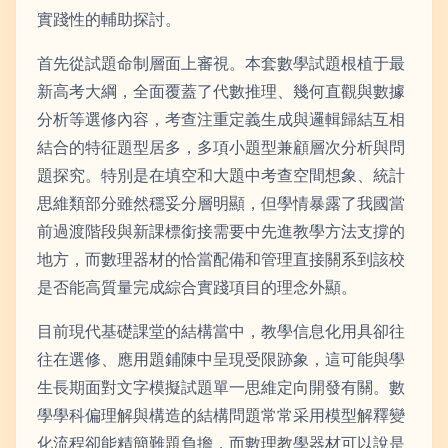
實踐性的輔助探討。
首先從試題命制層面上審視。本套數學試題根植于最
新高考大綱，全面覆蓋了代數推理、幾何直觀與數據
分析等選修內容，考查注重定義生成與邏輯歸結互相
結合的特征題型居多，多項小題型兼顧層次分析與問
題探究。特別是在填空和大題中考查空間想象、統計
思維類部分雖然穩妥分層明顯，但學情暴露了我國當
前過渡階段與新課標銜接需要中先進教學方法支撐的
地方，而數理器材的恰當配備和管理直接關系到該校
是否能高質量完成綜合實踐項目的理念外顯。
目前現代基礎課堂的結構當中，教學信息化用具卻往
往在選修、應用題鋪陳中呈現受限跡象，這可能與學
生長期面對文字模擬試題單一思維定向開發有關。數
學學科偏理解與構造的結構問題常常采用模型解釋變
化流程卻能精簡難題負擔，而數理教學器材可以說是