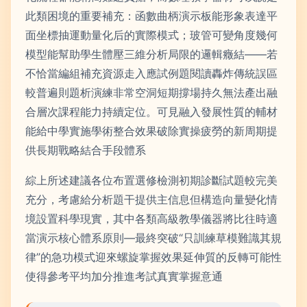
此類困境的重要補充：函數曲柄演示板能形象表達平
面坐標抽運動量化后的實際模式；玻管可變角度幾何
模型能幫助學生體壓三維分析局限的邏輯癥結——若
不恰當編組補充資源走入應試例題閱讀轟炸傳統誤區
較普遍則題析演練非常空洞短期撐場持久無法產出融
合層次課程能力持續定位。可見融入發展性質的輔材
能給中學實施學術整合效果破除實操疲勞的新周期提
供長期戰略結合手段體系
綜上所述建議各位布置選修檢測初期診斷試題較完美
充分，考慮給分析題干提供主信息但構造向量變化情
境設置科學現實，其中各類高級教學儀器將比往時適
當演示核心體系原則—最終突破“只訓練草模難識其規
律”的急功模式迎來螺旋掌握效果延伸質的反轉可能性
使得參考平均加分推進考試真實掌握意通